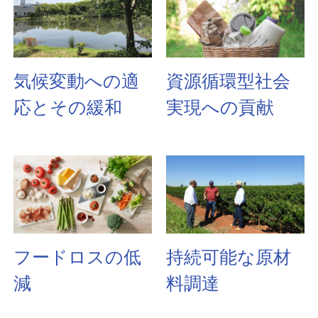
気候変動への適
資源循環型社会
応とその緩和
実現への貢献
フードロスの低
持続可能な原材
減
料調達