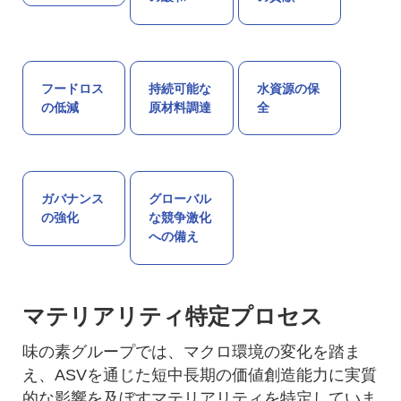
フードロス
持続可能な
水資源の保
の低減
原材料調達
全
ガバナンス
グローバル
の強化
な競争激化
への備え
マテリアリティ特定プロセス
味の素グループでは、マクロ環境の変化を踏ま
え、ASVを通じた短中長期の価値創造能力に実質
的な影響を及ぼすマテリアリティを特定していま