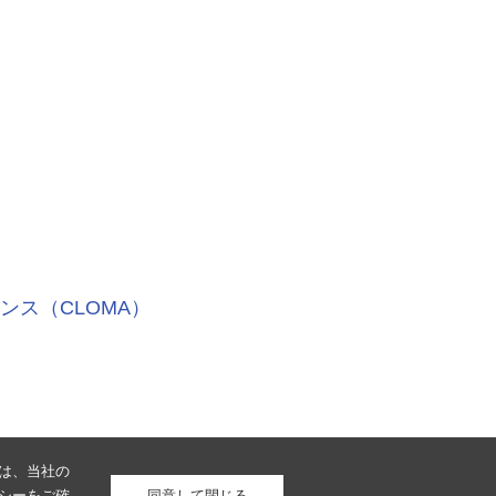
ス（CLOMA）
は、当社の
シー
をご確
同意して閉じる