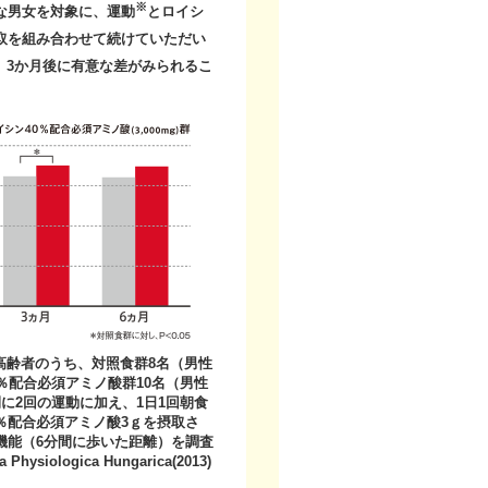
※
康な男女を対象に、運動
とロイシ
摂取を組み合わせて続けていただい
、3か月後に有意な差がみられるこ
高齢者のうち、対照食群8名（男性
0％配合必須アミノ酸群10名（男性
間に2回の運動に加え、1日1回朝食
％配合必須アミノ酸3ｇを摂取さ
機能（6分間に歩いた距離）を調査
 Physiologica Hungarica(2013)