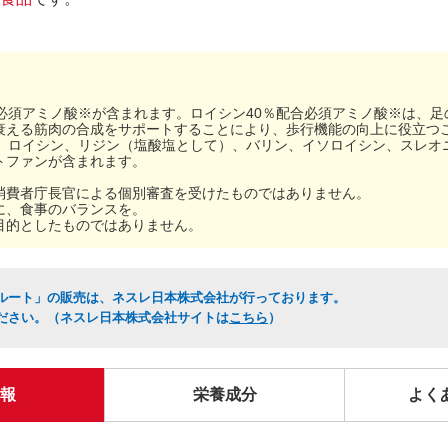
必須アミノ酸※が含まれます。ロイシン40％配合必須アミノ酸※は、
衰える筋肉の合成をサポートすることにより、歩行機能の向上に役立つ
は、ロイシン、リジン（塩酸塩として）、バリン、イソロイシン、スレオ
トファンが含まれます。
消費者庁長官による個別審査を受けたものではありません。
に、食事のバランスを。
目的としたものではありません。
ルート」の販売は、ネスレ日本株式会社が行っております。
ださい。（ネスレ日本株式会社サイトは
こちら
）
報
栄養成分
よく