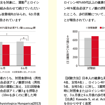
※
男女を対象に、運動
とロイシ
ロイシン40%60代以上の健
を組み合わせて続けていただい
ン40％配合必須アミノ酸の
ら改善傾向がみられ、6か月後
たところ、歩行距離について
告されています
とが報告されています。
者のうち、対照食群8名（男性
【試験方法】日本人の健康な
配合必須アミノ酸群10名（男性
4名、女性4名）、ロイシン4
2回の運動に加え、1日1回朝食
5名、女性5名）に対し、1週
配合必須アミノ酸3ｇを摂取さ
時に対照食またはロイシン40
（10mを歩くのに要した時
せ、3ヵ月後と6ヵ月後の歩行
【出典】Kawada S, et al. Acta
ysiologica Hungarica(2013)
を分かりやすく改変