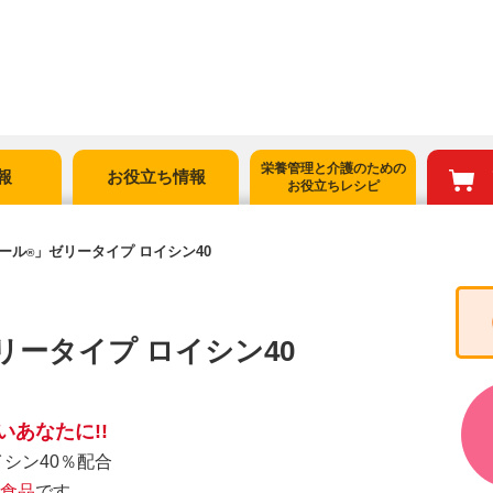
栄養管理と介護のための
報
お役立ち情報
お役立ちレシピ
ール
」ゼリータイプ ロイシン40
®
リータイプ ロイシン40
あなたに!!
シン40％配合
食品
です。