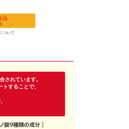
食品
0
について
配合されています。
ートすることで、
。
で、