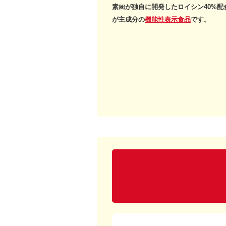
素㈱が独自に開発したロイシン40%配
が主成分の
機能性表示食品
です。