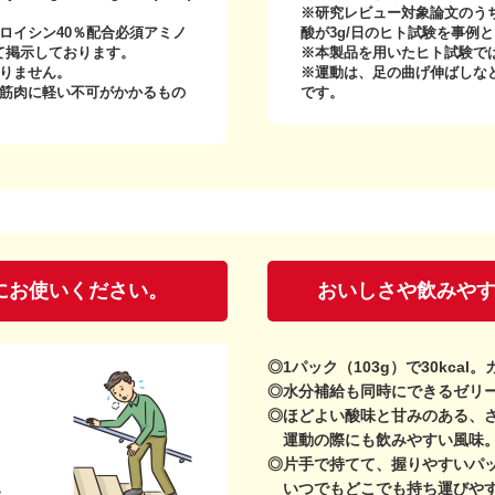
※研究レビュー対象論文のう
ロイシン40％配合必須アミノ
酸が3g/日のヒト試験を事例
て掲示しております。
※本製品を用いたヒト試験で
りません。
※運動は、足の曲げ伸ばしな
筋肉に軽い不可がかかるもの
です。
にお使いください。
おいしさや飲みや
◎1パック（103g）で30kca
◎水分補給も同時にできるゼリ
◎ほどよい酸味と甘みのある、
運動の際にも飲みやすい風味
◎片手で持てて、握りやすいパ
いつでもどこでも持ち運びや
た