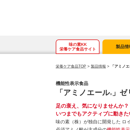
味の素KK
製品情
栄養ケア食品サイト
栄養ケア食品TOP
>
製品情報
>
「アミノエ
機能性表示食品
「アミノエール
」ゼ
®
足の衰え、気になりませんか？
いつまでもアクティブに動きたい
味の素（株）が独自に開発した ロイ
必須アミノ酸が主成分の
機能性表示