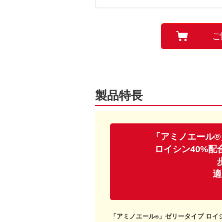
ご
製品特長
「アミノエール®
ロイシン40%
適
「アミノエール
」ゼリータイプ ロイ
®