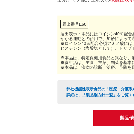
届出番号E60
届出表示：本品にはロイシン40％配合
かかる運動との併用で、加齢によって
※ロイシン40％配合必須アミノ酸に
ヒスチジン（塩酸塩として）、トリプ
※本品は、特定保健用食品と異なり、
※食生活は、主食、主菜、副菜を基本
※本品は、疾病の診断、治療、予防を
弊社機能性表示食品の「医療・介護系
詳細は、
「製品別方針一覧」
をご覧く
製品情