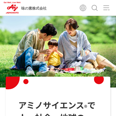
味の素株式会社
ページ本文ここから
共通メニューに移動
ページ本文に移動
フッターに移動
「おいしく食べて健康づくり」。
アミノサイエンス
アミノサイエンス
で
で
®
®
それは、１００年以上前に、
うま味調味料『味の素
』を生み出した志。