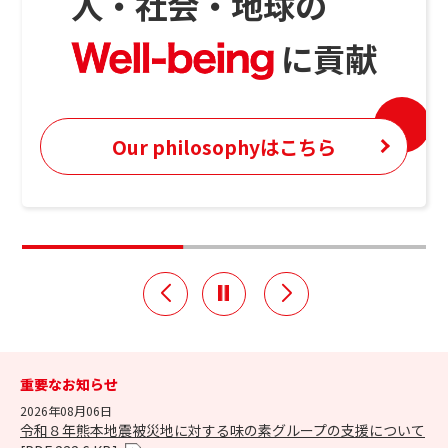
人・社会・地球の
人・社会・地球の
®
®
今日も、人々の健康のために。
に貢献
に貢献
そしてこれからも人・社会・地球の
Well-beingのために。
Our philosophyはこちら
Our philosophyはこちら
ブランドサイトはこちら
ブランドサイトはこちら
詳しくはこちら
詳しくはこちら
詳しくはこちら
味の素グループ企業情報はこちら
味の素グループ企業情報はこちら
重要なお知らせ
2026年08月06日
令和８年熊本地震被災地に対する味の素グループの支援について