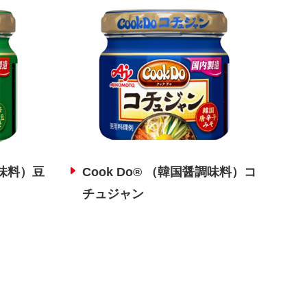
調味料）豆
Cook Do® （韓国醤調味料）コ
チュジャン