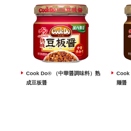
Cook Do® （中華醤調味料）熟
Coo
成豆板醤
麺醤