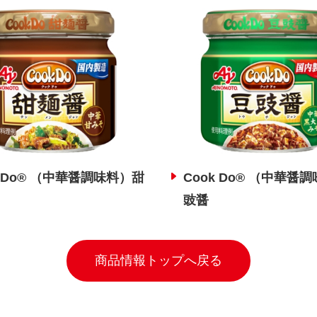
k Do® （中華醤調味料）甜
Cook Do® （中華醤
豉醤
商品情報トップへ戻る