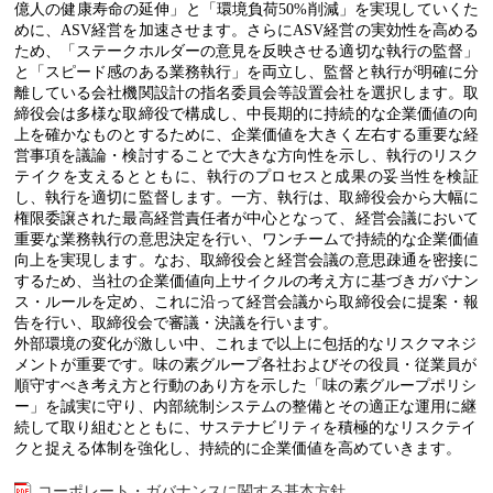
億人の健康寿命の延伸」と「環境負荷
50%
削減」を実現していくた
めに、
ASV
経営を加速させます。さらに
ASV
経営の実効性を高める
ため、「ステークホルダーの意見を反映させる適切な執行の監督」
と「スピード感のある業務執行」を両立し、監督と執行が明確に分
離している会社機関設計の指名委員会等設置会社を選択します。取
締役会は多様な取締役で構成し、中長期的に持続的な企業価値の向
上を確かなものとするために、企業価値を大きく左右する重要な経
営事項を議論・検討することで大きな方向性を示し、執行のリスク
テイクを支えるとともに、執行のプロセスと成果の妥当性を検証
し、執行を適切に監督します。一方、執行は、取締役会から大幅に
権限委譲された最高経営責任者が中心となって、経営会議において
重要な業務執行の意思決定を行い、ワンチームで持続的な企業価値
向上を実現します。
なお、取締役会と経営会議の意思疎通を密接に
するため、当社の企業価値向上サイクルの考え方に基づきガバナン
ス・ルールを定め、これに沿って経営会議から取締役会に提案・報
告を行い、取締役会で審議・決議を行います。
外部環境の変化が激しい中、これまで以上に包括的なリスクマネジ
メントが重要です。味の素グループ各社およびその役員・従業員が
順守すべき考え方と行動のあり方を示した「味の素グループポリシ
ー」
を誠実に守り、内部統制システムの整備とその適正な運用に継
続して取り組むとともに、サステナビリティを積極的なリスクテイ
クと捉える体制を強化し、持続的に企業価値を高めていきます。
コーポレート・ガバナンスに関する基本方針