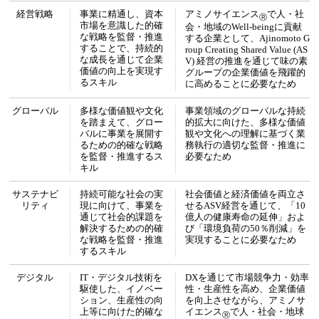
経営戦略
事業に精通し、資本
アミノサイエンス
で人・社
Ⓡ
市場を意識した的確
会・地域のWell-beingに貢献
な戦略を監督・推進
する企業として、Ajinomoto G
することで、持続的
roup Creating Shared Value (AS
な成長を通じて企業
V) 経営の推進を通じて味の素
価値の向上を実現す
グループの企業価値を飛躍的
るスキル
に高めることに必要なため
グローバル
多様な価値観や文化
事業領域のグローバルな持続
を踏まえて、グロー
的拡大に向けた、多様な価値
バルに事業を展開す
観や文化への理解に基づく業
るための的確な戦略
務執行の適切な監督・推進に
を監督・推進するス
必要なため
キル
サステナビ
持続可能な社会の実
社会価値と経済価値を両立さ
リティ
現に向けて、事業を
せるASV経営を通じて、「10
通じて社会的課題を
億人の健康寿命の延伸」およ
解決するための的確
び「環境負荷の50％削減」を
な戦略を監督・推進
実現することに必要なため
するスキル
デジタル
IT・デジタル技術を
DXを通じて市場競争力・効率
駆使した、イノベー
性・生産性を高め、企業価値
ション、生産性の向
を向上させながら、アミノサ
上等に向けた的確な
イエンス
で人・社会・地球
Ⓡ