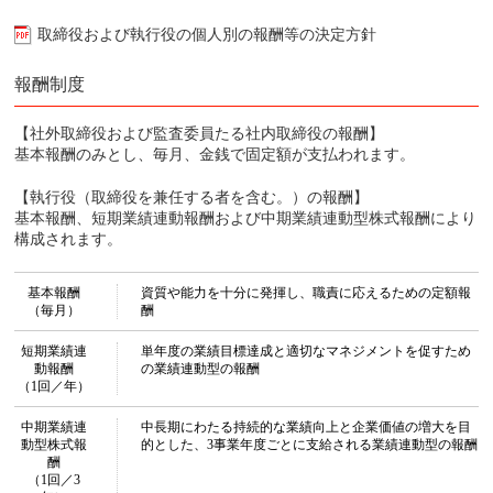
取締役および執行役の個人別の報酬等の決定方針
報酬制度
【社外取締役および監査委員たる社内取締役の報酬】
基本報酬のみとし、毎月、金銭で固定額が支払われます。
【執行役（取締役を兼任する者を含む。）の報酬】
基本報酬、短期業績連動報酬および中期業績連動型株式報酬により
構成されます。
基本報酬
資質や能力を十分に発揮し、職責に応えるための定額報
（毎月）
酬
短期業績連
単年度の業績目標達成と適切なマネジメントを促すため
動報酬
の業績連動型の報酬
（1回／年）
中期業績連
中長期にわたる持続的な業績向上と企業価値の増大を目
動型株式報
的とした、3事業年度ごとに支給される業績連動型の報酬
酬
（1回／3