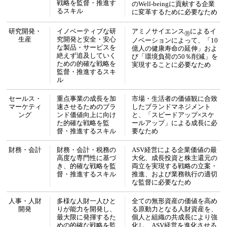
戦略を監督・推進す
のWell-beingに貢献する企業
るスキル
に変革するために必要なため
研究開発・
イノベーティブな研
アミノサイエンス
によるイ
Ⓡ
生産
究開発と安全・安心
ノベーションによって、「10
な製品・サービスを
億人の健康寿命の延伸」およ
絶えず追及していく
び「環境負荷の50％削減」を
ための的確な戦略を
実現することに必要なため
監督・推進するスキ
ル
セールス・
重点事業の成長を加
市場・生活者の価値観に合致
マーケティ
速させるためのブラ
したブランドマネジメント
ング
ンド価値向上に向け
と、「スピードアップ×スケ
た的確な戦略を監
ールアップ」による成長に必
督・推進するスキル
要なため
財務・会計
財務・会計・税務の
ASV経営による企業価値の最
高度な専門性に基づ
大化、成長投資と株主還元の
き、的確な戦略を監
両立を実現する戦略の立案・
督・推進するスキル
推進、および業務執行の適切
な監督に必要なため
人事・人財
多様な人財一人ひと
全ての無形資産の価値を高め
開発
りが能力を開発し、
る原動力となる人財資産を、
最大限に発揮するた
個人と組織の共成長により強
めの的確な戦略を監
化し、ASV経営を進化させる