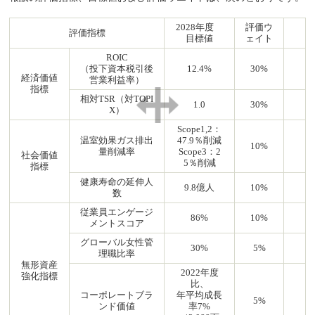
2028年度
評価ウ
評価指標
目標値
ェイト
ROIC
（投下資本税引後
12.4%
30%
経済価値
営業利益率）
指標
相対TSR（対TOPI
1.0
30%
X）
Scope1,2：
温室効果ガス排出
47.9％削減
10%
量削減率
Scope3：2
社会価値
5％削減
指標
健康寿命の延伸人
9.8億人
10%
数
従業員エンゲージ
86%
10%
メントスコア
グローバル女性管
30%
5%
理職比率
無形資産
2022年度
強化指標
比、
コーポレートブラ
年平均成長
5%
ンド価値
率7%