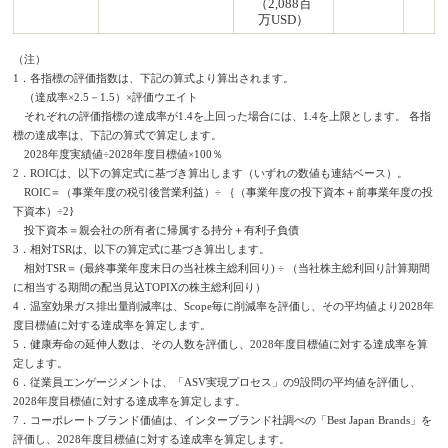
（2,088百
万USD）
（注）
1．各指標の評価指数は、下記の算式より算出されます。
（達成率×2.5－1.5）×評価ウエイト
それぞれの評価指標の達成率が1.4を上回った場合には、1.4を上限とします。 各指
標の達成率は、下記の算式で算定します。
2028年度実績値÷2028年度目標値×100％
2．ROICは、以下の算定式に基づき算出します（いずれの数値も連結ベース）。
ROIC＝（事業年度の税引後営業利益）÷ ｛（事業年度の投下資本＋前事業年度の投
下資本）÷2}
投下資本＝親会社の所有者に帰属する持分＋有利子負債
3．相対TSRは、以下の算定式に基づき算出します。
相対TSR＝ (最終事業年度末日の当社株主総利回り) ÷ （当社株主総利回り計算期間
に相当する期間の配当見込TOPIXの株主総利回り）
4．温室効果ガス排出量削減率は、Scope毎に削減率を評価し、その平均値より2028年
度目標値に対する達成率を算定します。
5．健康寿命の延伸人数は、その人数を評価し、2028年度目標値に対する達成率を算
定します。
6．従業員エンゲージメントは、「ASV実現プロセス」の9設問の平均値を評価し、
2028年度目標値に対する達成率を算定します。
7．コーポレートブランド価値は、インターブランド社調べの「Best Japan Brands」を
評価し、2028年度目標値に対する達成率を算定します。