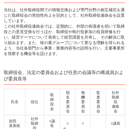
当社は、社外取締役間での情報交換および専門分野の相互補完を通
じた取締役会の実効性向上を目的として、社外取締役連絡会を設置
しています。
この社外取締役連絡会では、定期的に、外部の有識者を招いて取締
役との意見交換を行うほか、取締役や執行役参加の役員研修を行
い、経営テーマについて発表して経営課題を共有し、その解決に取
り組みます。また、味の素グループについて更なる理解を得られる
よう、当社各部門から事業・業務内容等の説明を行い、主要事業所
を視察する機会等を設けます。
取締役会、法定の委員会および任意の会議等の構成員およ
び委員長等
指
報
監
社外
取
名
酬
査
取締
締
氏名
役位
委
委
委
役
役
員
員
員
連絡
会
会
会
会
会
社外
岩田
○議
取締
○
○
○議長
喜美枝
長
役