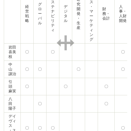
ス
ス
グ
究
経
テ
デ
・
人
ロ
開
財
営
ナ
ジ
マ
事・
ー
発
務・
戦
ビ
タ
ー
人財
バ
・
会計
略
リ
ル
ケ
開発
ル
生
テ
テ
産
ィ
ィ
ン
グ
岩田
喜美
〇
〇
〇
枝
中
山
〇
〇
〇
〇
譲治
引
頭
〇
〇
〇
麻実
八
田
〇
〇
陽子
デイ
ヴィ
ス
〇
〇
〇
〇
・ス