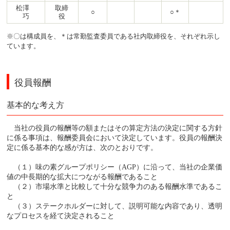
松澤
取締
○
○＊
巧
役
※〇は構成員を、＊は常勤監査委員である社内取締役を、それぞれ示し
ています。
役員報酬
基本的な考え方
当社の役員の報酬等の額またはその算定方法の決定に関する方針
に係る事項は、報酬委員会において決定しています。役員の報酬決
定に係る基本的な感が方は、次のとおりです。
（１）味の素グループポリシー（AGP）に沿って、当社の企業価
値の中長期的な拡大につながる報酬であること
（２）市場水準と比較して十分な競争力のある報酬水準であるこ
と
（３）ステークホルダーに対して、説明可能な内容であり、透明
なプロセスを経て決定されること