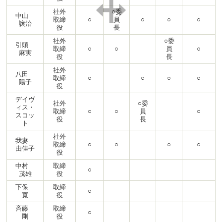
社外
○委
中山
取締
○
員
○
○
○
譲治
役
長
社外
○委
引頭
取締
○
○
員
○
麻実
役
長
社外
八田
取締
○
○
○
○
陽子
役
デイヴ
社外
○委
ィス・
取締
○
○
員
○
スコッ
役
長
ト
社外
我妻
取締
○
○
○
○
由佳子
役
中村
取締
○
茂雄
役
下保
取締
○
寛
役
斉藤
取締
○
剛
役