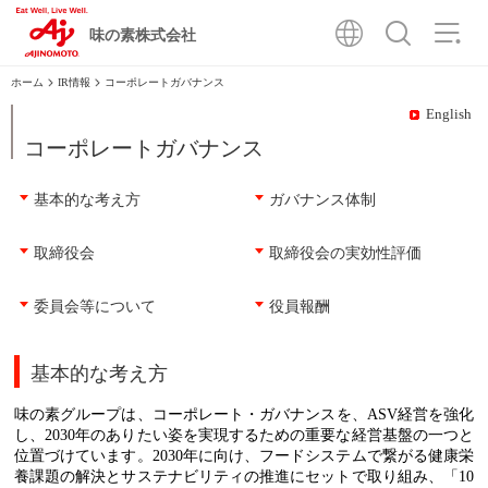
味の素株式会社
IR情報
コーポレートガバナンス
English
コーポレートガバナンス
基本的な考え方
ガバナンス体制
取締役会
取締役会の実効性評価
委員会等について
役員報酬
基本的な考え方
味の素グループは、コーポレート・ガバナンスを、
ASV
経営を強化
し、
2030
年のありたい姿を実現するための重要な経営基盤の一つと
位置づけています。
2030
年に向け、フードシステムで繋がる健康栄
養課題の解決とサステナビリティの推進にセットで取り組み、「
10