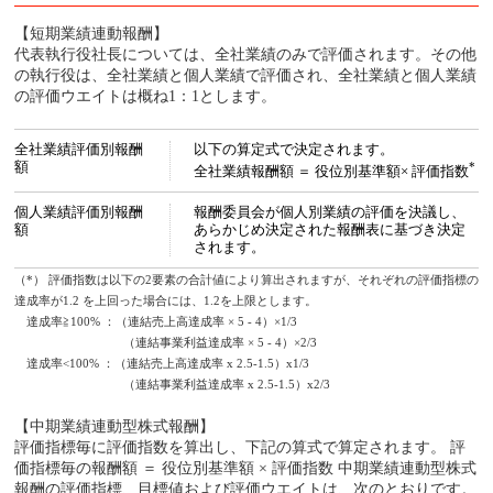
【短期業績連動報酬】
代表執行役社長については、全社業績のみで評価されます。その他
の執行役は、全社業績と個人業績で評価され、全社業績と個人業績
の評価ウエイトは概ね1：1とします。
全社業績評価別報酬
以下の算定式で決定されます。
額
*
全社業績報酬額 ＝ 役位別基準額× 評価指数
個人業績評価別報酬
報酬委員会が個人別業績の評価を決議し、
額
あらかじめ決定された報酬表に基づき決定
されます。
（*） 評価指数は以下の2要素の合計値により算出されますが、それぞれの評価指標の
達成率が1.2 を上回った場合には、1.2を上限とします。
達成率≧100% ：（連結売上高達成率 × 5 - 4）×1/3
（連結事業利益達成率 × 5 - 4）×2/3
達成率<100% ：（連結売上高達成率 x 2.5-1.5）x1/3
（連結事業利益達成率 x 2.5-1.5）x2/3
【中期業績連動型株式報酬】
評価指標毎に評価指数を算出し、下記の算式で算定されます。 評
価指標毎の報酬額 ＝ 役位別基準額 × 評価指数 中期業績連動型株式
報酬の評価指標、目標値および評価ウエイトは、次のとおりです。