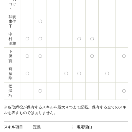
コッ
ト
我妻
由佳
〇
子
中
村
〇
〇
〇
〇
茂雄
下
保
〇
〇
〇
〇
寛
斉
藤
〇
〇
〇
〇
剛
松
澤
〇
〇
巧
※各取締役が保有するスキルを最大４つまで記載。保有する全てのスキ
ルを表すものではありません。
スキル項目
定義
選定理由