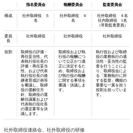
指名委員会
報酬委員会
監査委員会
構成
社外取締役 ５
社外取締役 ４
社外取締役 ４名
名
名
社内取締役 1名
（常勤監査委員）
委員
社外取締役
社外取締役
社外取締役
長
役割
取締役の評価・
取締役および執
執行役および取締
再任妥当性、代
行役の報酬につ
役の業務執行の適
表執行役社長の
いて公正かつ適
法性・妥当性の監
評価・再任妥当
正に決定するた
査を行うことによ
性、および代表
め、取締役およ
り、取締役会によ
執行役社長の後
び執行役の報酬
る「業務執行に対
継者育成計画等
に関する事項を
する監督」機能の
を審議し、取締
審議・決議しま
重要な一翼を担う
役の選解任方
す。
役割を担っていま
針、取締役の選
す。
解任議案および
代表執行役社長
の選定案等を決
議します。
社外取締役連絡会、社外取締役の研修