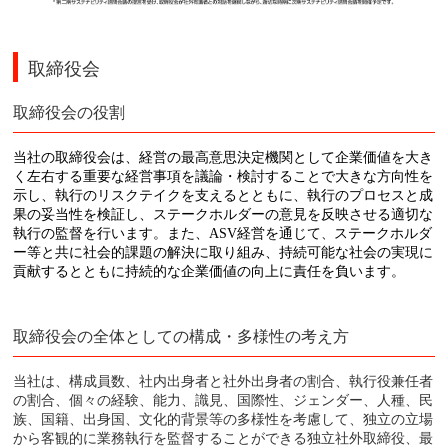
取締役会
取締役会の役割
当社の取締役会は、経営の最高意思決定機関として企業価値を大き
く左右する重要な経営事項を議論・検討することで大きな方向性を
示し、執行のリスクテイクを支えるとともに、執行のプロセスと成
果の妥当性を検証し、ステークホルダーの意見を反映させる適切な
執行の監督を行います。また、
ASV
経営
を通じて
、
ステークホルダ
ー等と共に社会的課題の解決に取り組み、
持続可能な社会の実現に
貢献するとともに持続的な企業価値の向上に責任を負います。
取締役会の全体としての構成・多様性の考え方
当社は、構成員数、社内出身者と社外出身者の割合、執行役兼任者
の割合、個々の経験、能力、識見、国際性、ジェンダー、人種、民
族、国籍、出身国、文化的背景等の多様性を考慮して、独立の立場
から客観的に業務執行を監督することができる独立社外取締役、最