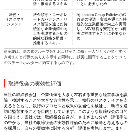
督・推進するスキル
ことに必要なため
法務・
法令順守・コーポレ
Ajinomoto Group Policies (AG
リスクマネ
ートガバナンス・リ
P) ※の浸透・実践を通じた持
ジメント
スク管理を通じた持
続的な企業価値の向上を実現
続的な企業価値の向
し、ASV経営を安定的かつ着
上を実現するための
実に推進することに必要なた
的確な戦略を監督・
め
推進するスキル
※AGPは、味の素グループ各社およびそこに働く一人ひとりが順守すべ
き考え方と行動のあり方を示すと同時に、誠実に順守することをすべて
のステークホルダーに約束するものです。
取締役会の実効性評価
当社の取締役会は、企業価値を大きく左右する重要な経営事項を議
論・検討することで大きな方向性を示し、執行のリスクテイクを支
えるとともに、執行のプロセスと成果の妥当性を検証し、執行を適
切に監督することを目的としています。このような取締役会の目的
を踏まえ、当社では、取締役会自身が、さまざまな分析・評価手法
の中から、当社の取締役会の実効性評価のために最適と考えるもの
を採用し、自らの実効性に関する分析・評価を実施します。また、