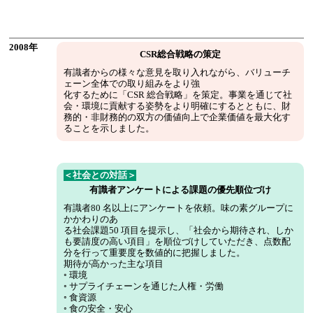
2008年
CSR総合戦略の策定
有識者からの様々な意見を取り入れながら、バリューチ
ェーン全体での取り組みをより強
化するために「CSR 総合戦略」を策定。事業を通じて社
会・環境に貢献する姿勢をより明確にするとともに、財
務的・非財務的の双方の価値向上で企業価値を最大化す
ることを示しました。
＜社会との対話＞
有識者アンケートによる課題の優先順位づけ
有識者80 名以上にアンケートを依頼。味の素グループに
かかわりのあ
る社会課題50 項目を提示し、「社会から期待され、しか
も要請度の高い項目」を順位づけしていただき、点数配
分を行って重要度を数値的に把握しました。
期待が高かった主な項目
◦ 環境
◦ サプライチェーンを通じた人権・労働
◦ 食資源
◦ 食の安全・安心