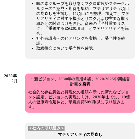
味の素グループを取り巻くマクロ環境やステークホ
ルダーのご意見・期待を集約、マテリアリティ項目
の見直しを実施し、11項目に再整理。加えて、マテ
リアリティに対する機会とリスクおよび主要な取り
組みとの関連づけを強化。従来の「全社重要リス
ク」「重視するESG30項目」とマテリアリティを統
合。
社外有識者へのヒアリングを実施し、妥当性を確
認。
取締役会において妥当性を確認。
2020年
新ビジョン、2030年の目指す姿、2020-2025中期経営
2月
計画
を発表
社会的な存在意義と具現化の道筋を示した新たなビジョ
ンを設定。ビジョンの実現に向け、2030年までに、10億
人の健康寿命延伸と、環境負荷50%削減に取り組みま
す。
＜社内の取り組み＞
マテリアリティの見直し