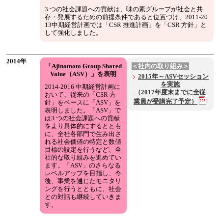
3 つの社会課題への貢献は、味の素グループが社会と共
存・発展するための前提条件であると位置づけ、2011-20
13中期経営計画では「CSR 推進計画」を「CSR 方針」と
して強化しました。
2014年
「Ajinomoto Group Shared
＜社内の取り組み＞
Value（ASV）」を表明
2015年～ASVセッション
を実施
2014-2016 中期経営計画に
（2017年度末までに全従
おいて、従来の「CSR 方
業員が受講完了予定）
針」をベースに「ASV」を
表明しました。「ASV」で
は3 つの社会課題への貢献
をより具体的にするととも
に、全社各部門で生み出さ
れる社会価値の特定と数値
目標の設定を行うなど、全
社的な取り組みを進めてい
ます。「ASV」のさらなる
レベルアップを目指し、今
後、事業を通じたモニタリ
ングを行うとともに、社会
との対話も継続していきま
す。