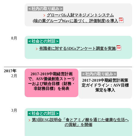
＜社内の取り組み＞
グローバル人財マネジメントシステム
(味の素グループWayに基づく、評価制度)を導入
8月
＜社会との対話＞
有識者に対するSDGsアンケート調査を実施
2017年
2017-2019中期経営計画
＜社内の取り組み＞
2月
で、ASV価値創造ストーリ
2017-2019中期経営計画策
ーおよび統合目標（財務・
定ガイドライン：ASV目標
非財務目標）を発表
策定を導入
3月
＜社会との対話＞
第3回ESG説明会「食とアミノ酸を通じた健康な生活へ
の貢献」を開催