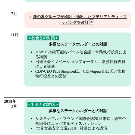
7月
味の素グループが検討・抽出したマテリアリティ・マ
ッピングを改訂
11月
＜社会との対話＞
多様なステークホルダーとの対話
JaSPOC持続可能なパーム油会議：常務執行役員によ
る講演
日経社会イノベーションフォーラム：常務執行役員
による講演
CDP-CEO Paul Simpson氏、CDP-Japan 山口氏と常務
執行役員との面談
2018年
＜社会との対話＞
3月
多様なステークホルダーとの対話
サステナブル・ブランド国際会議2018東京：経営企
画部長によるパネルディスカッション
世界食品安全会議2018：社長による講演