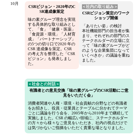
10月
CSRビジョン・2020年のC
＜社内の取り組み＞
SR達成像策定
CSRビジョン策定のワーク
ショップ開催
味の素グループ理念を実現
する具体的な取り組みとし
「ありたい姿」の検討
て、「食」「健康・医薬」
本社機能部門の担当者が集
「食資源・環境」「人材育
まり、それぞれの部門のス
成」「パートナーシップ」
テークホルダーの立場に立
の5つの切り口で2020 年の
って「味の素グループがど
CSR 達成像を策定。CSR
のような企業集団になって
の考え方を整理した「CSR
いくべきか」の議論を重ね
ビジョン」も発表しまし
ました。
た。
＜社会との対話＞
有識者との意見交換「味の素グループのCSR活動にご意
見をいただく会」
消費者関連や人権・環境・社会貢献の分野などの有識者
をお招きし、役員・従業員とテーブルに分かれてテーマ
ごとに議論を行う会を、2005年から2010年まで継続して
実施しました。CSR の幅広い領域に、ステークホルダー
の方々から様々なご意見をいただき、社内の視点だけで
は気づかないご指摘をいただく貴重な場となりました。