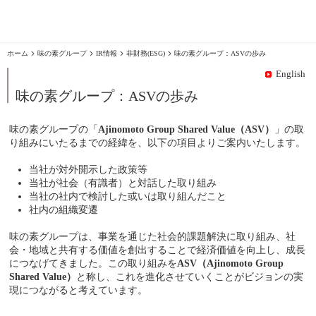
味の素グループ
IR情報
非財務(ESG)
味の素グループ：ASVの歩み
English
味の素グループ：ASVの歩み
味の素グループの「
Ajinomoto Group Shared Value（ASV）
」の取
り組みにいたるまでの経緯を、以下の項目よりご案内いたします。
当社が対外開示した政策等
当社が社会（有識者）と対話した取り組み
当社の社内で検討した或いは取り組んだこと
社内の組織変遷
味の素グループは、事業を通じた社会的課題解決に取り組み、社
会・地域と共有する価値を創出することで経済価値を向上し、成長
につなげてきました。この取り組みを
ASV（Ajinomoto Group
Shared Value）
と称し、これを進化させていくことがビジョンの実
現につながると考えています。