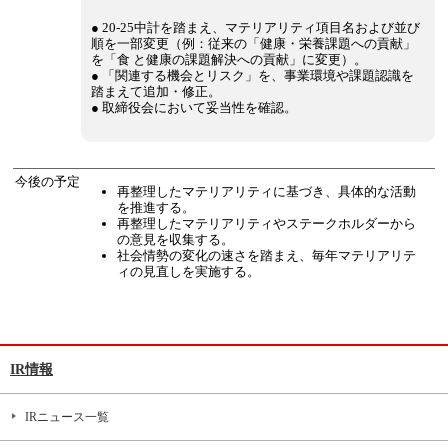
● 20-25中計を踏まえ、マテリアリティ項目名および並び
順を一部変更（例：従来の「健康・栄養課題への貢献」
を「食 と健康の課題解決への貢献」に変更）。
● 「関連する機会とリスク」を、事業環境や課題認識を
踏まえて追加・修正。
● 取締役会において妥当性を確認。
今後の予定
再整理したマテリアリティに基づき、具体的な活動
を推進する。
再整理したマテリアリティやステークホルダーから
の意見を収集する。
社会情勢の変化の速さを踏まえ、毎年マテリアリテ
ィの見直しを実施する。
IR情報
IRニュース一覧