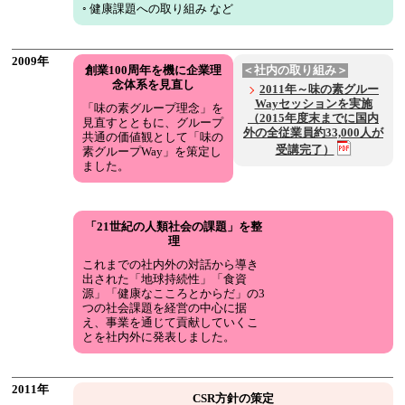
◦ 健康課題への取り組み など
2009年
創業100周年を機に企業理
＜社内の取り組み＞
念体系を見直し
2011年～味の素グルー
Wayセッションを実施
「味の素グループ理念」を
（2015年度末までに国内
見直すとともに、グループ
外の全従業員約33,000人が
共通の価値観として「味の
受講完了）
素グループWay」を策定し
ました。
「21世紀の人類社会の課題」を整
理
これまでの社内外の対話から導き
出された「地球持続性」「食資
源」「健康なこころとからだ」の3
つの社会課題を経営の中心に据
え、事業を通じて貢献していくこ
とを社内外に発表しました。
2011年
CSR方針の策定