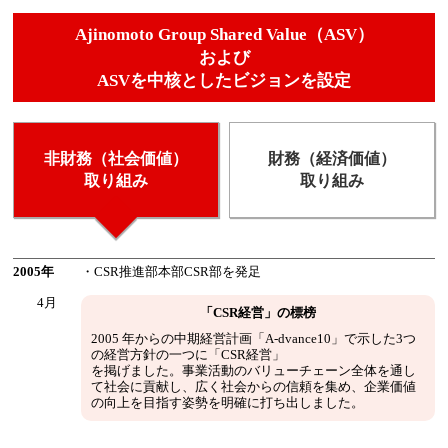
Ajinomoto Group Shared Value（ASV）
および
ASVを中核としたビジョンを設定
非財務（社会価値）
財務（経済価値）
取り組み
取り組み
2005年
・CSR推進部本部CSR部を発足
4月
「CSR経営」の標榜
2005 年からの中期経営計画「A-dvance10」で示した3つ
の経営方針の一つに「CSR経営」
を掲げました。事業活動のバリューチェーン全体を通し
て社会に貢献し、広く社会からの信頼を集め、企業価値
の向上を目指す姿勢を明確に打ち出しました。