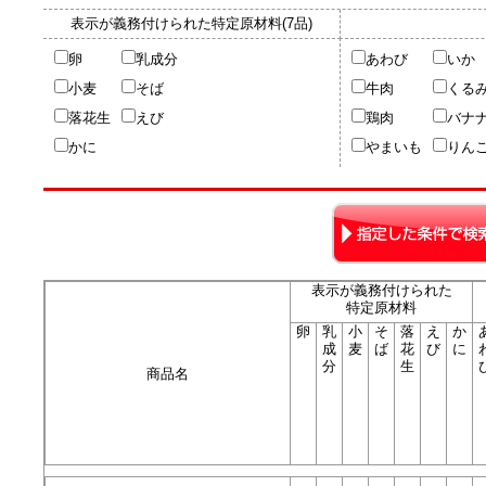
表示が義務付けられた特定原材料(7品)
卵
乳成分
あわび
いか
販売終了商品のお知らせ
小麦
そば
牛肉
くる
プレスセンター（別ウ
一覧
栄養成分一覧（別ウィンドウで
ィンドウで開く）
落花生
えび
鶏肉
バナ
開く）
かに
やまいも
りん
グループの商品のお問合せ
特集（別ウィンドウで
開く）
表示が義務付けられた
特定原材料
卵
乳
小
そ
落
え
か
成
麦
ば
花
び
に
分
生
企業情報（別ウィンドウで開く）
商品名
うま味調味料「味の素®」「アジパン