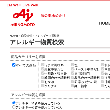
HOME
商品情報
アレルギー物質検索
味の素グループ企業情報サイトトップページ（別
アレルギー物質検索
ウィンドウで開く）
お客様相談センター
私たちは、お客様の声
お客様の目線で考え、知恵を結集し、 お
商品カテゴリーを選択
る 商品・サービスを提供します。
すべての商品
うま味調味料
塩
和
顆粒中華だし
ペースト中華だし
マ
会社データ（別ウィン
中華醤・韓国醤
肉用調味料
鍋
ドウで開く）
ブランドで探す
カ
韓国合わせ調味料
和風合わせ調味料
洋
おかゆ
即席みそ汁の素
甘
グリナ®
経口補水
た
アレルギー物質を選択
IR情報（別ウィンドウ
アレルギー物質を使用している
み
お客様の声を活かして
アレルギー物質一覧
栄養成分一覧（
で開く）
アレルギー物質を使用していない
ンドウで開く